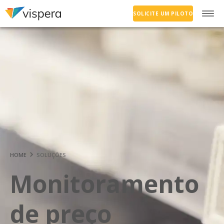
SOLICITE UM PILOTO
HOME
SOLUÇÕES
Monitoramento
de preço