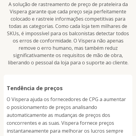
permitindo alterações rápidas de
A solução de rastreamento de preço de prateleira da
preços baseadas em dados para
Vispera garante que cada preço seja perfeitamente
maximizar a receita.
colocado e rastreie informações competitivas para
todas as categorias. Como cada loja tem milhares de
Para aprimorar drasticamente as
SKUs, é impossível para os balconistas detectar todos
lojas perfeitas para fornecedores de
os erros de conformidade. O Vispera não apenas
CPG, o Vispera utiliza uma
remove o erro humano, mas também reduz
tecnologia revolucionária de
significativamente os requisitos de mão de obra,
reconhecimento de imagem para
liberando o pessoal da loja para o suporte ao cliente.
rastrear e visualizar todos os dados
relacionados a preços quase em
tempo real. Para realizar decisões
complexas orientadas para a loja, os
Tendência de preços
varejistas também podem identificar
regras com base no monitoramento
O Vispera ajuda os fornecedores de CPG a aumentar
de alteração de preço nas lojas e
o posicionamento de preços analisando
conformidade com etiqueta de
automaticamente as mudanças de preços dos
preço.
concorrentes e as suas. Vispera fornece preços
instantaneamente para melhorar os lucros sempre