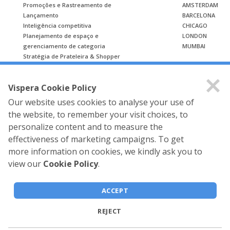
Promoções e Rastreamento de
AMSTERDAM
Lançamento
BARCELONA
Inteligência competitiva
CHICAGO
Planejamento de espaço e
LONDON
gerenciamento de categoria
MUMBAI
Stratégia de Prateleira & Shopper
ESTUDO DE CASO
Vispera Cookie Policy
Estudo de caso
Our website uses cookies to analyse your use of
the website, to remember your visit choices, to
personalize content and to measure the
effectiveness of marketing campaigns. To get
more information on cookies, we kindly ask you to
view our
Cookie Policy
.
Vispera Information
Technologies © 2026 All rights
ACCEPT
reserved.
REJECT