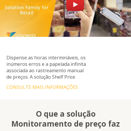
Dispense as horas intermináveis, os
inúmeros erros e a papelada infinita
associada ao rastreamento manual
de preços. A solução Shelf Price
Tracking da Vispera fornece
CONSULTE MAIS INFORMAÇÕES
informações sobre tendências e
índices de preços, ao mesmo tempo
em que otimiza as decisões de
preços. Todas as informações de
O que a solução
preços competitivos estão
Monitoramento de preço faz
disponíveis o tempo todo no painel
flexível do Vispera, Ocean,